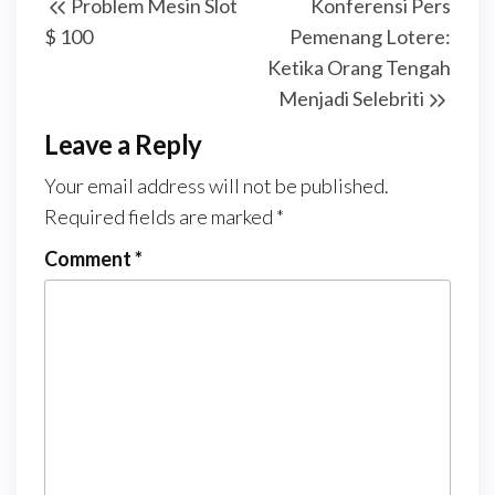
Problem Mesin Slot
Konferensi Pers
navigation
Post
Post
$ 100
Pemenang Lotere:
Ketika Orang Tengah
Menjadi Selebriti
Leave a Reply
Your email address will not be published.
Required fields are marked
*
Comment
*