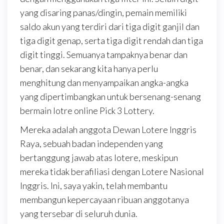
yang disaring panas/dingin, pemain memiliki
saldo akun yang terdiri dari tiga digit ganjil dan
tiga digit genap, serta tiga digit rendah dan tiga
digit tinggi. Semuanya tampaknya benar dan
benar, dan sekarang kita hanya perlu
menghitung dan menyampaikan angka-angka
yang dipertimbangkan untuk bersenang-senang
bermain lotre online Pick 3 Lottery.
Mereka adalah anggota Dewan Lotere Inggris
Raya, sebuah badan independen yang
bertanggung jawab atas lotere, meskipun
mereka tidak berafiliasi dengan Lotere Nasional
Inggris. Ini, saya yakin, telah membantu
membangun kepercayaan ribuan anggotanya
yang tersebar di seluruh dunia.