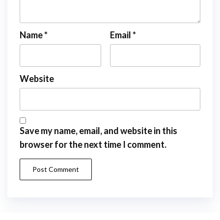
Name
*
Email
*
Website
Save my name, email, and website in this
browser for the next time I comment.