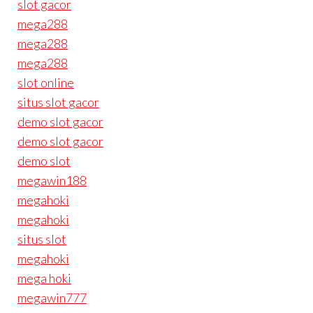
slot gacor
mega288
mega288
mega288
slot online
situs slot gacor
demo slot gacor
demo slot gacor
demo slot
megawin188
megahoki
megahoki
situs slot
megahoki
mega hoki
megawin777