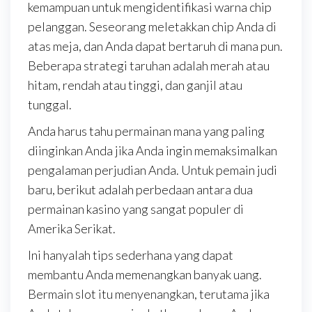
kemampuan untuk mengidentifikasi warna chip
pelanggan. Seseorang meletakkan chip Anda di
atas meja, dan Anda dapat bertaruh di mana pun.
Beberapa strategi taruhan adalah merah atau
hitam, rendah atau tinggi, dan ganjil atau
tunggal.
Anda harus tahu permainan mana yang paling
diinginkan Anda jika Anda ingin memaksimalkan
pengalaman perjudian Anda. Untuk pemain judi
baru, berikut adalah perbedaan antara dua
permainan kasino yang sangat populer di
Amerika Serikat.
Ini hanyalah tips sederhana yang dapat
membantu Anda memenangkan banyak uang.
Bermain slot itu menyenangkan, terutama jika