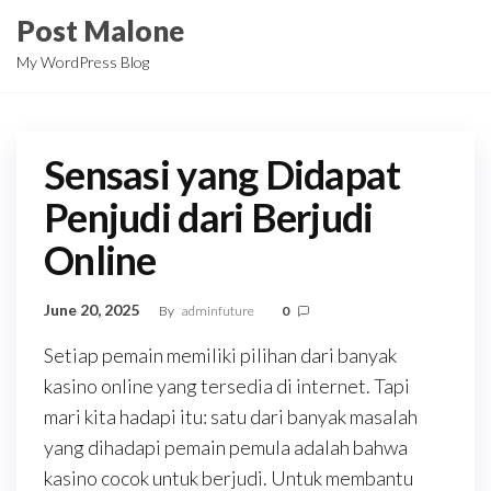
Skip
Post Malone
to
My WordPress Blog
the
content
Sensasi yang Didapat
Penjudi dari Berjudi
Online
June 20, 2025
By
adminfuture
0
Setiap pemain memiliki pilihan dari banyak
kasino online yang tersedia di internet. Tapi
mari kita hadapi itu: satu dari banyak masalah
yang dihadapi pemain pemula adalah bahwa
kasino cocok untuk berjudi. Untuk membantu