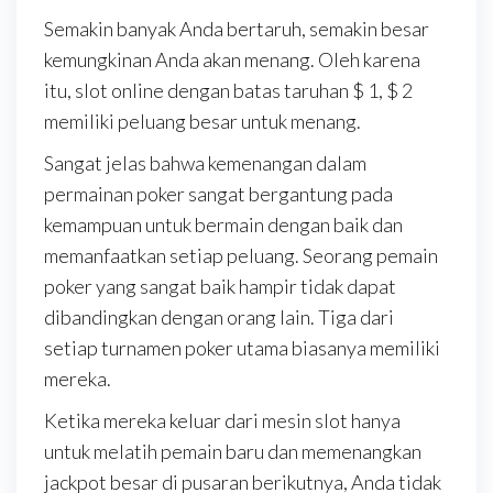
Semakin banyak Anda bertaruh, semakin besar
kemungkinan Anda akan menang. Oleh karena
itu, slot online dengan batas taruhan $ 1, $ 2
memiliki peluang besar untuk menang.
Sangat jelas bahwa kemenangan dalam
permainan poker sangat bergantung pada
kemampuan untuk bermain dengan baik dan
memanfaatkan setiap peluang. Seorang pemain
poker yang sangat baik hampir tidak dapat
dibandingkan dengan orang lain. Tiga dari
setiap turnamen poker utama biasanya memiliki
mereka.
Ketika mereka keluar dari mesin slot hanya
untuk melatih pemain baru dan memenangkan
jackpot besar di pusaran berikutnya, Anda tidak