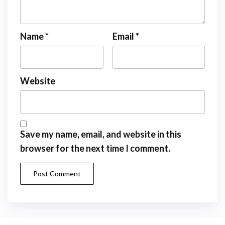
Name
*
Email
*
Website
Save my name, email, and website in this
browser for the next time I comment.