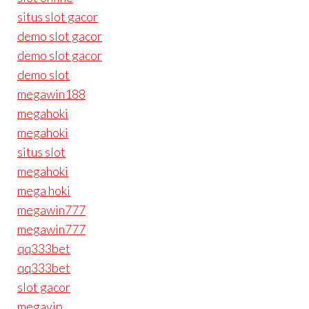
situs slot gacor
demo slot gacor
demo slot gacor
demo slot
megawin188
megahoki
megahoki
situs slot
megahoki
mega hoki
megawin777
megawin777
qq333bet
qq333bet
slot gacor
megavip