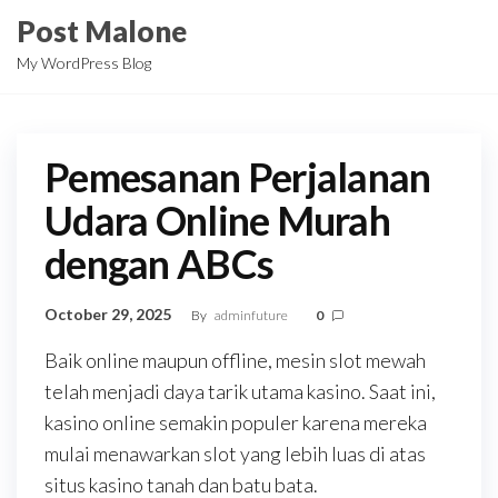
Skip
Post Malone
to
My WordPress Blog
the
content
Pemesanan Perjalanan
Udara Online Murah
dengan ABCs
October 29, 2025
By
adminfuture
0
Baik online maupun offline, mesin slot mewah
telah menjadi daya tarik utama kasino. Saat ini,
kasino online semakin populer karena mereka
mulai menawarkan slot yang lebih luas di atas
situs kasino tanah dan batu bata.